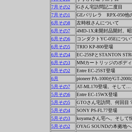
7月その2
Gさん宅訪問記二度目
7月その1
GEバリレラ RPX-050
6月その8
左時枝さんについて
6月その7
4MD-1X未開封品開封。
6月その6
コンダクトYC-05Eにつ
6月その5
TRIO KP-800登場
6月その4
EC-25SPとSTANTON 
6月その3
MMカートリッジのボディを
6月その2
Entre EC-25ST登場
6月
pioneer PA-1000がGT-20
5月その7
AT-ML170登場。そして…
5月その6
Entre EC-15WX登場
5月その5
GTOさん宅訪問、何回目
5月その4
SONY PS-FL77登場
5月その3
koyamaさん宅へ。そし
5月その2
OYAG SOUNDの本拠