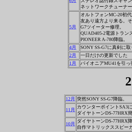
6月
ステレオ誌付録スキャン
ネットワークチューナー。
オルトフォンMC-20初
友あり遠方より来る。
5月
G7ツイーター修理。
QUAD405-2電源トラ
PIONEER A-780降臨。
4月
SONY SS-G7に真剣
2月
一日だけの更新でした
1月
パイオニアMU41を引
12月
突然SONY SS-G7降臨。
カウンターポイントSA3
11月
ダイヤトーンDS-77HR
ダイヤトーンDS-77HRX
10月
自作マトリックススピー