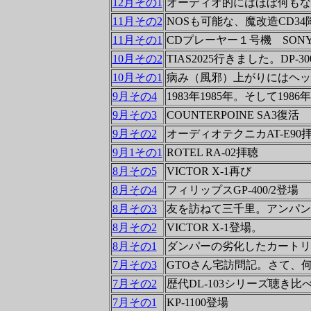
12月その1
オーディオ的にはほぼ何もな
11月その2
NOSも可能な、魔改造CD34
11月その1
CDプレーヤー１号機 SONY 
10月その2
TIAS2025行きました。DP-
10月その1
病み（風邪）上がりにはヘッ
9月その4
1983年1985年。そして19
9月その3
COUNTERPOINE SA3復活
9月その2
オーディオテクニカAT-E90
9月1その1
ROTEL RA-02拝聴
8月その5
VICTOR X-1再び
8月その4
フィリップスGP-400/2登場
8月その3
友を訪ねて三千里。アンパン
8月その2
VICTOR X-1登場。
8月その1
ダンパーの劣化したカートリ
7月その3
GTOさん宅訪問記。さて、
7月その2
歴代DL-103シリーズ聴き
7月その1
KP-1100登場