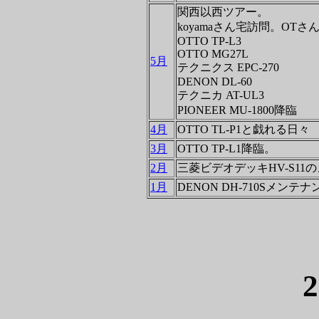
関西以西ツアー。
koyamaさん宅訪問。OTさ
OTTO TP-L3
OTTO MG27L
5月
テクニクス EPC-270
DENON DL-60
テクニカ AT-UL3
PIONEER MU-1800降臨
4月
OTTO TL-P1と戯れる日々
3月
OTTO TP-L1降臨。
2月
三菱ビデオデッキHV-S11
1月
DENON DH-710Sメンテ