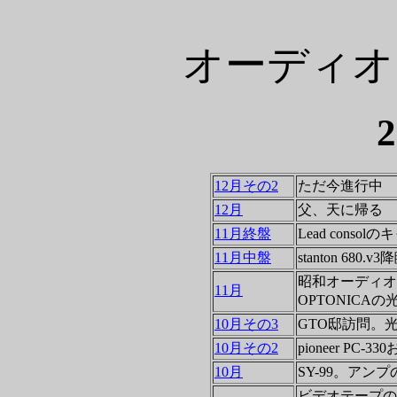
オーディオ
12月その2
ただ今進行中
12月
父、天に帰る
11月終盤
Lead consol
11月中盤
stanton 680.v3
昭和オーディオ
11月
OPTONICA
10月その3
GTO邸訪問。光
10月その2
pioneer PC-
10月
SY-99。アン
ビデオテープの