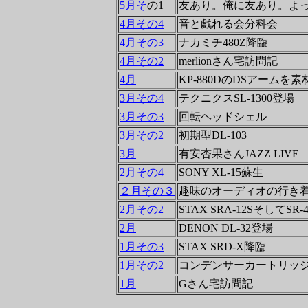
5月そ
の1
友あり。俺に友あり。よ
4月その4
音と戯れる会分科会
4月その3
ナカミチ480Z降臨
4月その2
merlionさん宅訪問記
4月
KP-880DのDSアーム
3月その4
テクニクスSL-1300登場
3月その3
回転ヘッドシェル
3月その2
初期型DL-103
3月
有安杏果さんJAZZ LIVE
2月その4
SONY XL-15蘇生
２月その３
趣味のオーディオの行き着
2月その2
STAX SRA-12SそしてSR-
2月
DENON DL-32登場
1月その3
STAX SRD-X降臨
1月その2
コンデンサーカートリッ
1月
Gさん宅訪問記