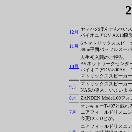
ヤマハのぽんせんべい
12月
パイオニアDV-AX10降
6本マトリックススピー
11月
38㎝平面バッフルスー
人生初入院のご報告。
AVネットワークセンター
10月
パイオニアDV-800AV、
マトリックススピーカ
マトリックススピーカ
9月
NASの導入。いよいよ
8月
ZANDEN Model10
オンキョーT-407と戯
7月
ニアフィールドリスニ
今更CCCDとか。
ニアフィールドリスニ