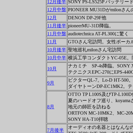
12月後半
SONY PS-LS525P バッテリ
12月中盤
PIONEER MU31Dがmilon
12月
DENON DP-29F他
11月後半
pioneerMU-31D降臨。
11月中盤
audiotechnica AT-PL300に驚く
11月
GTOさん宅訪問。女性ボーカ
10月後半
聖地巡礼milonさん宅訪問
10月中半
横浜工学コンダクトYC-05E。同
ナカミチ SP-4s降臨。SONY 
10月
テクニクスEPC-270にEPS-4
ビクターQL-7。Lo-D HT-500。
9月
ダイヤトーンDP-EC1MK2。テ
OTTO TP L100S及びTP-L100
夏のハードオフ巡り、koyam
8月
地元の師匠を訪ねる
ORTFON MC-10MK2、MC-2
SONY HA-T10拝聴
オーディオの名器とはなんな
7月後半