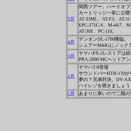
関西ツアー。ハードオフ巡
カートリッジ一挙に公開
5月
AT-33ML、AT-F3、AT-11、
EPC-271C-S、M-44/7、M
AT-30E、PC-110。
デンオンDL-1700降臨。
4月
シュアーM44Gにノック
ヤマハPX-2レストア
3月
PRA-2000 MCヘッド
ヤマハT-8登場
サウンドバーHTB-170
2月
夢の？兄弟対決。DV-AX1
ハイレゾを聴きましょう
1月
あまりに寒いので二階の