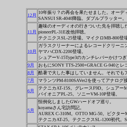
10年振り？の再会を果たせました。オーデ
12月
SANSUI SR-4040降臨。ダブルプラッタ
趣味のオーディオの行きついた先を拝聴した
11月
pioneerPL-31E改他拝聴。
テクニクスSL-25登場。マイクロMB-800登場。
ガラスクリーナーによるレコードクリーニ
10月
ヤマハCDX-2200登場。
シュアーV-15Type3のカンチレバーかけつ
9月
おもにSONY TTS-2500+GRACE G-
8月
酷暑で大した事はしていません。それでもアナロ
7月
マランツPM-8100SAVer2を使ってアナログ
テクニカAT-15S。グレースF9D。シュアーM7
6月
パイオニアPL-25。ソニーVM-10P登場。
恒例化しましたGWハードオフ巡り。
koyamaさん宅訪問記。
5月
AUREX C-310M。OTTO MG-50。ビクタ
テクニカAT-25。テクニクスSL-1200初代。SO