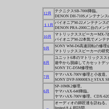
テクニクスSB-7000降臨。
12月
DENON DH-710Sメンテナン
パイオニアM-22メンテナンス
１1月
DENON PRA-2000二台のメ
マトリックススピーカーMX-7
10月
パイオニアM-22本気でメンテ
SONY WM-D6高速回転の修理
9月
マトリックススピーカーの研
ユニット6本のマトリックスス
8月
途中から脱線してカセットデッキ修
SONY TC-D5M修理他
ヤマハAX-700V修理と小改造
7月
SONY DVP-S9000ESとSTAX S
SP-10MK2修理。
6月
ヤマハAX-640降臨。
ヤマハAX-700V修理。CDX-6
オーディオの師匠達を訪ねる
limitedさん邸訪問。