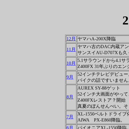
12月
ヤマハA-200X降臨
ヤマハ古のDAC内蔵アンプ
11月
サンスイAU-D707Xも
5.1サラウンドから4.1
10月
Z400FX 31年ぶりのエ
52インチテレビデビュー
9月
バイクの話ですいません。
AUREX SY-88ゲット
52インチ大画面がやって
8月
Z400FXレストア？開始
真夏のぽんせんべい。そ
XL-1550ベルトドライブ
7月
AIWA PX-E860降臨。
6月
パイオニアXL-1550降