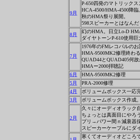
P-650四発のマトリック
HCA-4500/HMA-4500降
9月
秋のHMA祭り展開。
598スピーカーとはなん
幻のHMA。日立Lo-D HMA
8月
ダイヤトーンP-610使用
1976年のFMレコパルの
HMA-9500MK2修理終わ
7月
QUAD44とQUAD405何
HMAー2000拝聴記
6月
HMA-9500MK2修理
5月
PRA-2000修理
4月
ボリュームボックス一応
3月
ボリュームボックス作成
久々にオーディオラック
ちょっとは真面目にやろ
2月
プリ→パワー間ｎ減衰器
スピーカーケーブルにダイ
寒くてオーディオどころ
1月