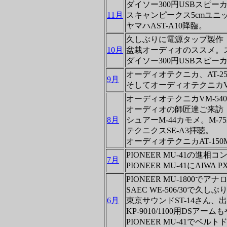
ダイソー300円USBスピ
11月
スキャンピークス5cmユニ
ヤマハAST-A10降臨。
久しぶりに電源タップ製作
10月
盆栽オーディオのススメ。
ダイソー300円USBスピー
オーディオテクニカ、AT-25、A
9月
そしてオーディオテクニカ
オーディオテクニカVM-54
オーディオの師匠達ご来訪
8月
シュアーM-44カモメ。M-75E
テクニクスSE-A3拝聴。
オーディオテクニカAT-150M
PIONEER MU-41の進
7月
PIONEER MU-41にAIW
PIONEER MU-1800
SAEC WE-506/30で
6月
東京サウンドST-14さん、
KP-9010/1100用DSアー
PIONEER MU-41でベ