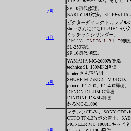
TTS-2500+WE-308。そしてTTS
SP-10初代修理。
7月
EARLY DD対決。SP-10vsTTS-
ビクターダイレクトカップル
shuksさん宅にもPL-31E/
ミッチャクシリンダー。
6月
DECCA
傾聴
LONDON JUBILLE
SL-25追試。
SP-10初代降臨。
YAMAHA MC-2000改登場
technics SL-150MK2降臨
limitedさん宅訪問
SHURE M-75ED2。M-91GD.
5月
pioneer PC-200。PC-400拝聴。
DENON DL-H5LC拝聴。
DIATONE DS-5B拝聴。
蘇るMC-L1000。
マランツCD-34、SONY CD
OTTO TP-L3改造の着手。SAE
PIONEER MU-1800にキャ
4月
OTTO- TP-L100S降臨。