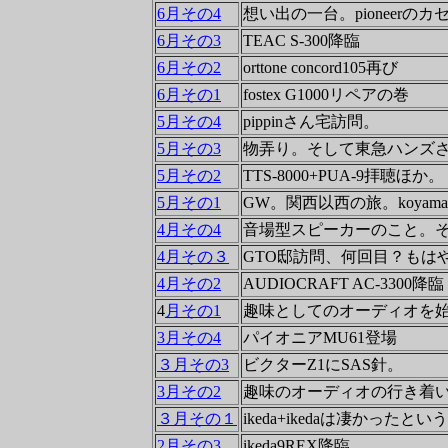
6月その4
想い出の一台。pioneerのカ
6月その3
TEAC S-300降臨
6月その2
orttone concord105再び
6月その1
fostex G1000リペアの巻
5月その4
pippinさん宅訪問。
5月その3
物弄り。そして東急ハンズ
5月その2
TTS-8000+PUA-9拝聴ほか。
5月その1
GW。関西以西の旅。koyama
4月その4
音場型スピーカーのこと。
4月その３
GTO邸訪問、何回目？もは
4月その2
AUDIOCRAFT AC-3300降臨
4
月その1
趣味としてのオーディオを始
3月その4
パイオニアMU61登場
３月その3
ビクターZ1にSAS針。
3月その2
趣味のオーディオの行き着いた
３月その１
ikeda+ikedaは凄かったと
2月その3
ikeda9REX降臨