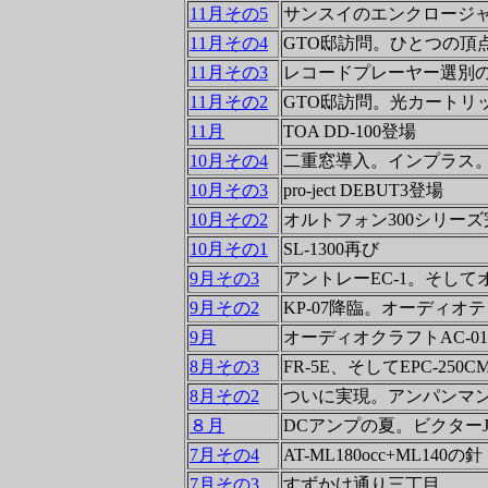
11月その5
サンスイのエンクロージャ
11月その4
GTO邸訪問。ひとつの頂
11月その3
レコードプレーヤー選別
11月その2
GTO邸訪問。光カートリッ
11月
TOA DD-100登場
10月その4
二重窓導入。インプラス
10月その3
pro-ject DEBUT3登場
10月その2
オルトフォン300シリー
10月その1
SL-1300再び
9月その3
アントレーEC-1。そして
9月その2
KP-07降臨。オーディオ
9月
オーディオクラフトAC-01
8月その3
FR-5E、そしてEPC-250C
8月その2
ついに実現。アンパンマ
８月
DCアンプの夏。ビクターJA
7月その4
AT-ML180occ+ML140の針
7月その3
すずかけ通り三丁目