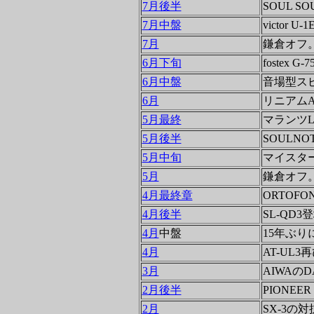
7月後半
SOUL S
7月中盤
victor 
7月
鎌倉オフ。ヤ
6月下旬
fostex
6月中盤
音場型ス
6月
リニアムA
5月最終
マランツLS
5月後半
SOULNOT
5月中旬
マイスター
5月
鎌倉オフ
4月最終章
ORTOFO
4月後半
SL-QD3
4月
中盤
15年ぶ
4月
AT-UL
3月
AIWAのD
2月後半
PIONEER
2月
SX-3の