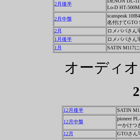
DENON DL-
2月後半
Lo-D HT-50
scanspeak 
2月中盤
名付けてGTO S
2月
ロメパパさん
1月後半
ロメパパさん
1月
SATIN M11
オーディオ
12月後半
SATIN M
pionee
12月中盤
ーかけつ
12月
GTOさ