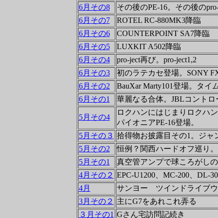
6月その8
その後のPE-16。その後のpro-jec
6月その7
ROTEL RC-880MK3降臨
6月その6
COUNTERPOINT SA7降臨
6月その5
LUXKIT A502降臨
6月その4
pro-ject再び。pro-ject1,2
6月その3
初のラテカセ登場。SONY FX
6月その2
BauXar Marty101登場
6月その1
華麗なる合体。JBLコントロー
ロクハンにはじまりロクハン
5月その4
パイオニアPE-16登場。
5月その３
拾得物お披露目その1。ジャ
5月その2
恒例？関西ハードオフ巡り。k
5月その1
真空管アンプで球ころがしの
4月その２
EPC-U1200、MC-200、DL-3
4月
サンヨー ツインドライブウ
3月その２
主にG7をあれこれ弄る
３月その1
Gさん宅訪問記続き