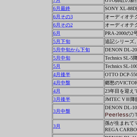
7月
GTO師匠の
6月最終
SONY XL-88
6月その3
オーディオテクニ
6月その2
オーディオテクニ
6月
PRA-200
5月下旬
追記シリーズ。S
5月中旬から下旬
DENON DL-2
5月中旬
Technics SL-
5月
Technics
4月後半
OTTO DCP-
4月中盤
郷愁のVICTOR 
4月
23年目を迎え
3月後半
JMTEC VⅢ降
DENON DL-
3月中盤
Peerless
のT
孫が生まれて
3月
REGA CARB