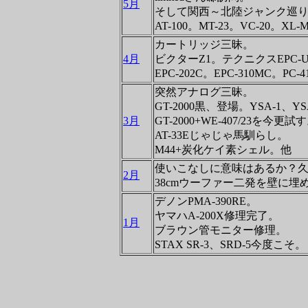
5月
そして関西～北陸ジャンク巡りの旅
AT-100。MT-23。VC-20。XL-
カートリッジ三昧。
4月
ビクターZ1。テクニクスEPC-
EPC-202C。EPC-310MC。PC-
突然アナログ三昧。
GT-2000黒、登場。YSA-1、Y
3月
GT-2000+WE-407/23を今更試
AT-33Eじゃじゃ馬馴らし。
M44+炭化ケイ素シェル。他
使いこなしに意味はあるか？久々
2月
38cmウーファー二発を壁に
デノンPMA-390RE。
ヤマハA-200X修理完了。
1月
ブラウン管モニター修理。
STAX SR-3、SRD-5今度こそ。