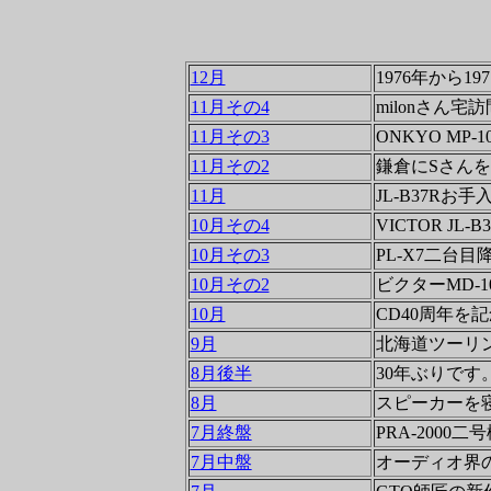
12月
1976年から1
11月その4
milonさん宅訪
11月その3
ONKYO MP-1
11月その2
鎌倉にSさん
11月
JL-B37Rお
10月その4
VICTOR JL-
10月その3
PL-X7二台目
10月その2
ビクターMD-1
10月
CD40周年を記
9月
北海道ツーリ
8月後半
30年ぶりで
8月
スピーカーを
7月終盤
PRA-2000
7月中盤
オーディオ界