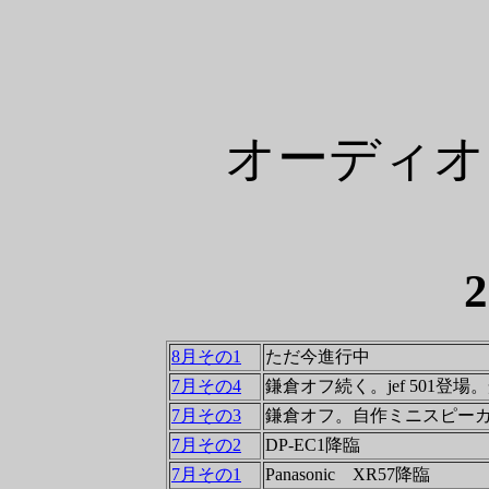
オーディオ
8月その1
ただ今進行中
7月その4
鎌倉オフ続く。jef 501登場。
7月その3
鎌倉オフ。自作ミニスピー
7月その2
DP-EC1降臨
7月その1
Panasonic XR57降臨