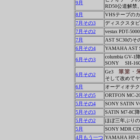
9月
RD50公道解禁
8月
VHSテープの
7月その3
ディスクスタビライ
7月その2
vestax PDT-50
7月
AST SC30の
6月その4
YAMAHA AST
columbia GV
6月その3
SONY SH-16
篳篥
・
Ge3
6月その2
そして改めてヤ
6月
オーディオテクニ
5月その5
ORTFON MC-2
5月その4
SONY SATIN 
5月その3
SATIN M7-8
5月その2
ほぼ三年ぶりの
5月
SONY MDR C
4月もう一つ
YAMAHA HP-