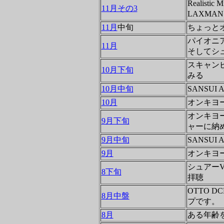
Realistic
11月その3
LAXMAN
11月
中旬
ちょっと
パイオニ
11月
そしてシ
スキャン
10月下旬
みる
10月中旬
SANSUI 
10月
オンキヨー
オンキヨー
9月下旬
ャーに納
9月中旬
SANSUI 
9月
オンキヨー
シュアーV
8下旬
拝聴
OTTO 
8月中盤
プです。
8月
ある年齢