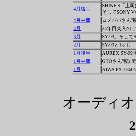
SHINE'S
4月後半
そしてSONY 
4月中盤
ロメパパさん宅
4月
24年目突入のご
3月
SY-99。そして
2月
SY-99と1ヶ月
1月後半
AUREX SY-9
1月中盤
GTOさん宅訪
1月
AIWA PX 
オーディオ