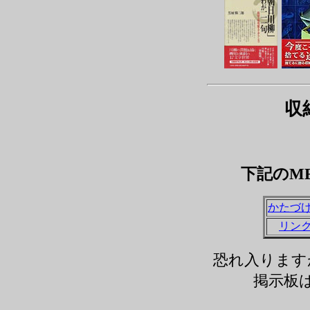
収
下記のM
かたづ
リン
恐れ入ります
掲示板