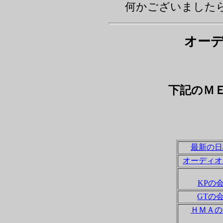
何かございました
オー
下記のＭ
最新の日
オーディオ
KPの
GTの
ＨＭＡの