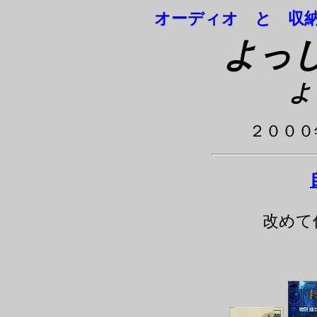
オーディオ と 収納
よっ
よ
２０００
改めて